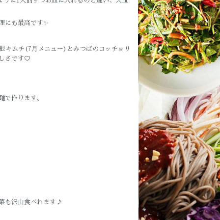
のように1人前ずつお皿に入れるのと違い、大皿
理にも最高です✨
根キムチ(7月メニュー)とみつばのコッチョリ
しさです♡
麺で作ります。
菜も沢山食べれます♪