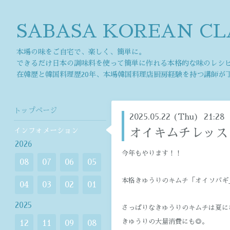
SABASA KOREAN CL
本場の味をご自宅で、楽しく、簡単に。
できるだけ日本の調味料を使って簡単に作れる本格的な味のレシ
在韓歴と韓国料理歴20年、本場韓国料理店厨房経験を持つ講師が
トップページ
2025.05.22 (Thu) 21:28
インフォメーション
オイキムチレッス
2026
今年もやります！！
08
07
06
05
本格きゅうりのキムチ「オイソバギ
04
03
02
01
2025
さっぱりなきゅうりのキムチは夏に
きゅうりの大量消費にも◎。
12
11
09
08