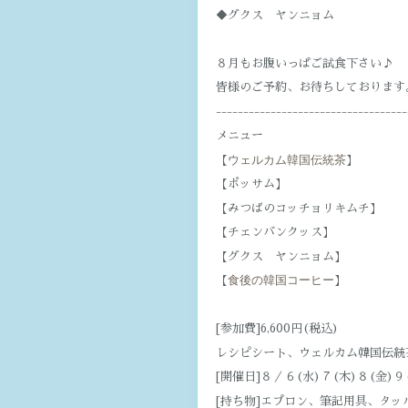
◆グクス ヤンニョム
８月もお腹いっぱご試食下さい♪
皆様のご予約、お待ちしております
-----------------------------------
メニュー
ウェルカム韓国伝統茶
【
】
【ポッサム】
【みつばのコッチョリキムチ】
【チェンバンクッス】
【グクス ヤンニョム】
食後の韓国コーヒー
【
】
[参加費]6,600円(税込)
レシピシート、ウェルカム韓国伝統
[開催日]８／６(水)７(木)８(金)９(土
[持ち物]エプロン、筆記用具、タッ