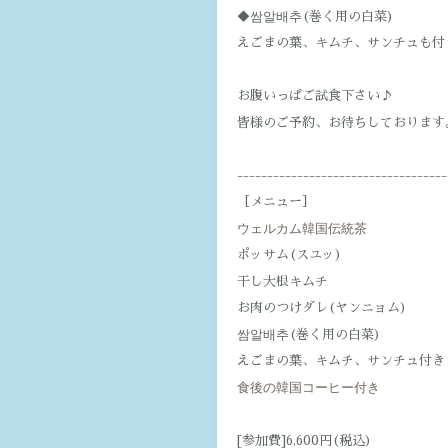
◆쌈알배추(巻く用の白菜)
えごまの葉、キムチ、サンチュも付
お腹いっぱご試食下さい♪
皆様のご予約、お待ちしております
-----------------------------------
［メニュー］
ウェルカム韓国伝統茶
ポッサム(スユッ)
干し大根キムチ
お肉のつけダレ(ヤンニョム)
쌈알배추(巻く用の白菜)
えごまの葉、キムチ、サンチュ付き
食後の韓国コーヒー付き
[参加費]6,600円(税込)