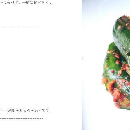
の上に乗せて、一緒に食べると…
-------------------------
パー(深さがあるのが良いです)
-------------------------