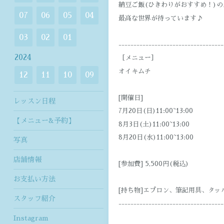
納豆ご飯(ひきわりがおすすめ！)
07
06
05
04
最高な世界が待っています♪
03
02
01
-----------------------------------
2024
［メニュー］
オイキムチ
12
11
10
09
[開催日]
レッスン日程
7月20日(日)11:00~13:00
【メニュー&予約】
8月3日(土)11:00~13:00
8月20日(水)11:00~13:00
写真
店舗情報
[参加費] 5,500円(税込)
お支払い方法
[持ち物]エプロン、筆記用具、タッ
スタッフ紹介
-----------------------------------
Instagram