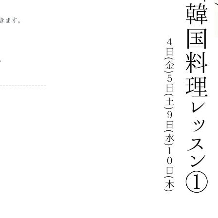
きます。
。
----------------