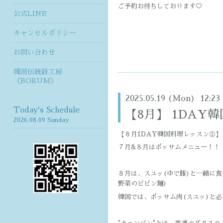
ご予約お待ちしております♡
公式LINE
キャンセルポリシー
お問い合わせ
韓国伝統餅工房
《BORUM》
2025.05.19 (Mon) 12:23
Today's Schedule
【8月】 1DA
2026.08.09 Sunday
【８月1DAY韓国料理レッスン①】
７月&８月はポッサムメニュー！！
８月は、スユッ(ゆで豚)と一緒に
野菜のビビン麺)
韓国では、ポッサム肉(スユッ)と