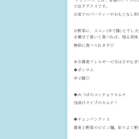
"チェンバン"とは、普通のグクス
で出すグクスです。
お家でのパーティーやおもてなし料
お野菜に、スユッ(ゆで豚)と干し大
を載せて巻いて食べれば、唸る美味
無限に食べられます♡
※お蕎麦アレルギーの方はひやむぎ
◆ポッサム
ゆで豚♡
◆みつばのコッチョリキムチ
浅漬けタイプのキムチ！
◆チェンバンクッス
蕎麦と野菜のビビン麺。彩りよく野