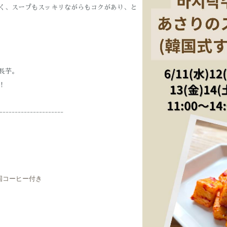
く、スープもスッキリながらもコクがあり、と
長芋。
！
---------------------
国コーヒー付き