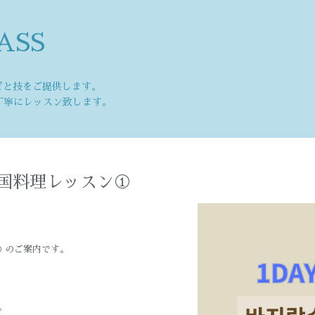
ASS
ピと技をご提供します。
丁寧にレッスン致します。
韓国料理レッスン①
① のご案内です。
。