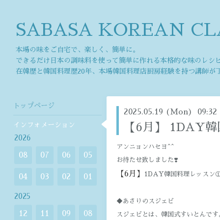
SABASA KOREAN CL
本場の味をご自宅で、楽しく、簡単に。
できるだけ日本の調味料を使って簡単に作れる本格的な味のレシ
在韓歴と韓国料理歴20年、本場韓国料理店厨房経験を持つ講師が
トップページ
2025.05.19 (Mon) 09:32
インフォメーション
【6月】 1DAY
2026
アンニョンハセヨ^^
08
07
06
05
お待たせ致しました❣️
【6月】
1DAY韓国料理レッスン
04
03
02
01
2025
◆あさりのスジェビ
12
11
09
08
スジェビとは、韓国式すいとんです