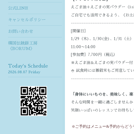
えごま油＋えごまの実パウダー（ﾄｭﾙ
公式LINE
ご自宅でも活用できるよう、《お土産
キャンセルポリシー
-----------------------------------
[開催日］
お問い合わせ
1/29（木)、1/30(金)、1/31（土）
韓国伝統餅工房
11:00〜14:00
《BORUM》
[参加費］7,700円（税込）
※えごま油＆えごまの実パウダー付
Today's Schedule
🍚 試食時には雑穀米もご用意して
2026.08.07 Friday
-----------------------------------
「身体にいいものを、美味しく、楽
そんな時間を一緒に過ごしませんか
笑顔いっぱいのレッスンでお待ちして
❇️ご予約はメニュー&予約からどう