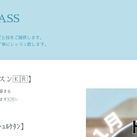
ASS
ピと技をご提供します。
丁寧にレッスン致します。
スン🇰🇷】
温まる
す🇰🇷✨
ｭﾙｹﾀﾝ】