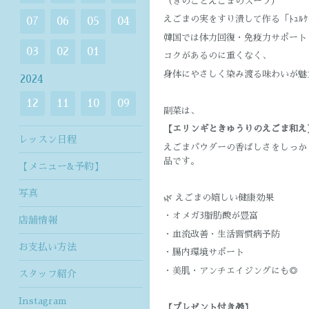
（きのことえごまのスープ）
えごまの実をすり潰して作る「ﾄｭﾙｹ
07
06
05
04
韓国では体力回復・免疫力サポート
03
02
01
コクがあるのに重くなく、
身体にやさしく染み渡る味わいが魅
2024
12
11
10
09
副菜は、
【エリンギときゅうりのえごま和え
レッスン日程
えごまパウダーの香ばしさをしっか
品です。
【メニュー&予約】
写真
🌿 えごまの嬉しい健康効果
・オメガ3脂肪酸が豊富
店舗情報
・血流改善・生活習慣病予防
お支払い方法
・腸内環境サポート
・美肌・アンチエイジングにも◎
スタッフ紹介
Instagram
【プレゼント付き🎁】