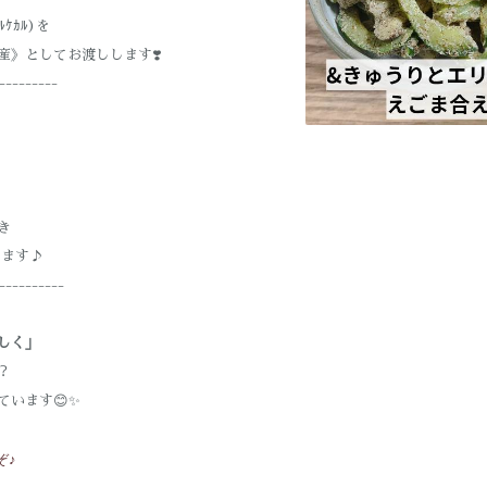
ｹｶﾙ)を
》としてお渡しします❣️
---------
き
います♪
----------
しく」
？
います😊✨
ぞ♪