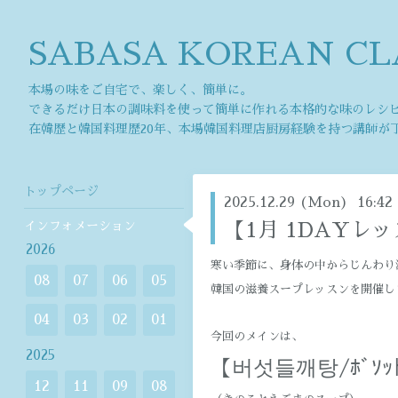
SABASA KOREAN CL
本場の味をご自宅で、楽しく、簡単に。
できるだけ日本の調味料を使って簡単に作れる本格的な味のレシ
在韓歴と韓国料理歴20年、本場韓国料理店厨房経験を持つ講師が
トップページ
2025.12.29 (Mon) 16:42
インフォメーション
【1月 1DAYレッ
2026
寒い季節に、身体の中からじんわり
08
07
06
05
韓国の滋養スープレッスンを開催しま
04
03
02
01
今回のメインは、
2025
【버섯들깨탕/ﾎﾞｿｯﾄ
12
11
09
08