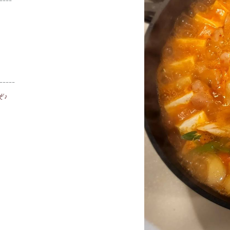
----
-----
ぞ♪