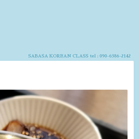
SABASA KOREAN CLASS
tel :
090-6386-2142