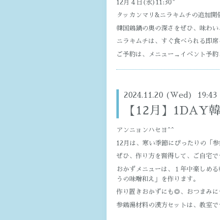
12月４日(水)11:30~
タッカンマリ&ニラキムチの追加開
韓国鶏鍋の奥の深さをぜひ、味わい
ニラキムチは、すぐ食べられる即席
ご予約は、メニュー→イベント予約
2024.11.20 (Wed) 19:43
【12月】1DAY
アンニョンハセヨ^^
12月は、寒い季節にぴったりの「
ぜひ、作り方を習得して、ご自宅で
おかずメニューは、１年中楽しめる
うの味噌和え」を作ります。
作り置きおかずにも◎、おつまみに
参鶏湯材料の漢方セットは、教室でも