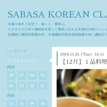
SABASA KOREAN CL
本場の味をご自宅で、楽しく、簡単に。
できるだけ日本の調味料を使って簡単に作れる本格的な味のレシ
在韓歴と韓国料理歴20年、本場韓国料理店厨房経験を持つ講師が
トップページ
2024.11.26 (Tue) 16:55
インフォメーション
【12月】１品料理
2026
08
07
06
05
04
03
02
01
2025
12
11
09
08