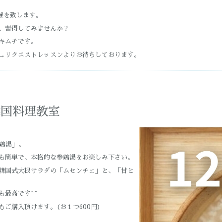
催を致します。
、習得してみませんか？
キムチです。
→リクエストレッスンよりお待ちしております。
韓国料理教室
参鶏湯」。
も簡単で、本格的な参鶏湯をお楽しみ下さい。
韓国式大根サラダの「ムセンチェ」と、「甘と
も最高です^^
ご購入頂けます。(お１つ600円)