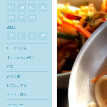
07
06
05
04
03
02
01
2024
12
11
10
09
レッスン日程
【メニュー&予約】
写真
店舗情報
お支払い方法
スタッフ紹介
Instagram