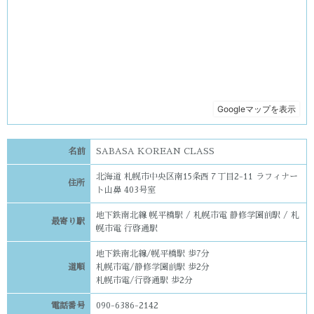
名前
SABASA KOREAN CLASS
北海道 札幌市中央区南15条西７丁目2-11 ラフィナー
住所
ト山鼻 403号室
地下鉄南北線 幌平橋駅 / 札幌市電 静修学園前駅 / 札
最寄り駅
幌市電 行啓通駅
地下鉄南北線/幌平橋駅 歩7分
道順
札幌市電/静修学園前駅 歩2分
札幌市電/行啓通駅 歩2分
電話番号
090-6386-2142