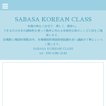
SABASA KOREAN CLASS
本場の味をご自宅で、楽しく、簡単に。
できるだけ日本の調味料を使って簡単に作れる本格的な味のレシピと技をご提
供します。
在韓歴と韓国料理歴20年、本場韓国料理店厨房経験を持つ講師が丁寧にレッス
ン致します。
SABASA KOREAN CLASS
tel :
090-6386-2142