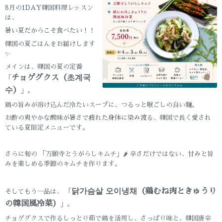
8月の1DAY韓国料理レッスン
は、
暑い夏だからこそ食べたい！！
韓国の夏ごはんをお届けします
✨
メインは、韓国の夏の定番
チョゲグクス（초계국
「
수）
」。
鶏の旨みが溶け込んだ冷たいスープに、つるっと喉ごしの良い麺。
お酢の爽やかな酸味が暑さで疲れた身体に染み渡る、韓国で長く愛され
ている夏限定メニューです。
さらに旬の 「万願寺とうがらしキムチ」🌶 辛さだけではない、甘みと旨
みを楽しめる季節のキムチを作ります。
닭가슴살 오이냉채（鶏むね肉ときゅうり
そしてもう一品は、 「
の韓国風冷菜）
」。
チョゲグクスで作るしっとり茹で鶏を活用し、さっぱり味と、韓国唐辛