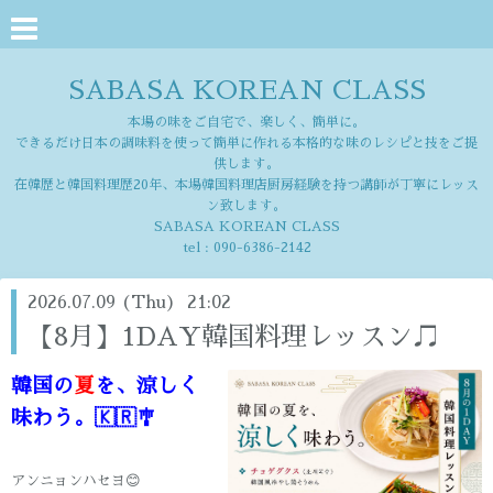
SABASA KOREAN CLASS
本場の味をご自宅で、楽しく、簡単に。
できるだけ日本の調味料を使って簡単に作れる本格的な味のレシピと技をご提
供します。
在韓歴と韓国料理歴20年、本場韓国料理店厨房経験を持つ講師が丁寧にレッス
ン致します。
SABASA KOREAN CLASS
tel :
090-6386-2142
2026.07.09 (Thu) 21:02
【8月】1DAY韓国料理レッスン♫
韓国の
夏
を、涼しく
味わう。🇰🇷🎐
アンニョンハセヨ😊