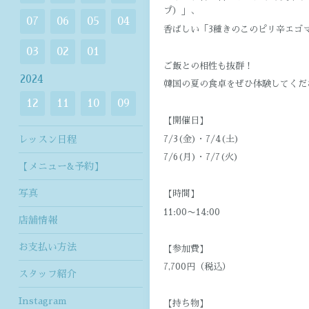
プ）」、
07
06
05
04
香ばしい「3種きのこのピリ辛エゴマ
03
02
01
ご飯との相性も抜群！
2024
韓国の夏の食卓をぜひ体験してくだ
12
11
10
09
【開催日】
7/3(金)・7/4(土)
レッスン日程
7/6(月)・7/7(火)
【メニュー&予約】
写真
【時間】
11:00〜14:00
店舗情報
お支払い方法
【参加費】
7,700円（税込）
スタッフ紹介
Instagram
【持ち物】