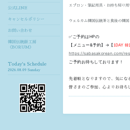
エプロン・筆記用具・お持ち帰り用
公式LINE
キャンセルポリシー
ウェルカム韓国伝統茶と食後の韓国
お問い合わせ
✅️ご予約はHPの
韓国伝統餅工房
【メニュー&予約】→【
1DAY 
《BORUM》
https://sabasakorean.com/res
ご予約お待ちしております！
Today's Schedule
2026.08.09 Sunday
​先着順となりますので、気にな
皆さまのご参加、心よりお待ちし