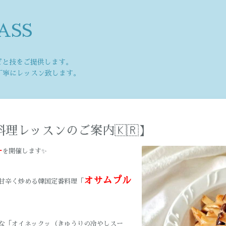
ASS
ピと技をご提供します。
丁寧にレッスン致します。
料理レッスンのご案内🇰🇷】
ー
を開催します✨
オサムプル
甘辛く炒める韓国定番料理「
な「オイネックッ（きゅうりの冷やしスー