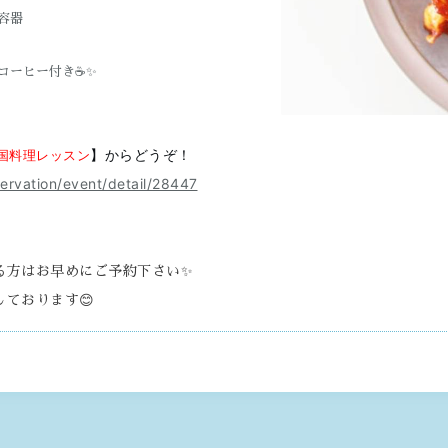
容器
コーヒー付き☕✨
】からどうぞ！
韓国料理レッスン
ervation/event/detail/28447
る方はお早めにご予約下さい✨
ております😊