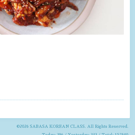
©2026
SABASA KOREAN CLASS
. All Rights Reserved.
Today:
296
/ Yesterday:
232
/ Total:
157940