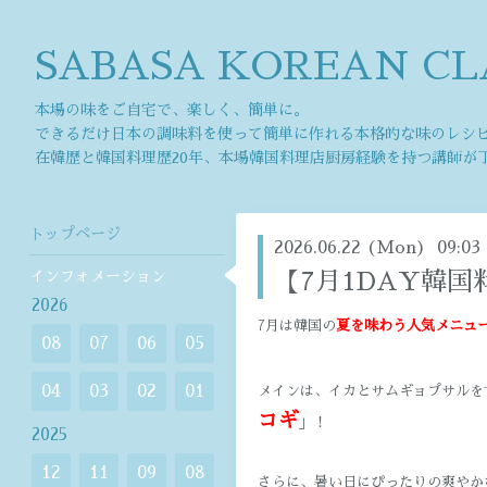
SABASA KOREAN CL
本場の味をご自宅で、楽しく、簡単に。
できるだけ日本の調味料を使って簡単に作れる本格的な味のレシ
在韓歴と韓国料理歴20年、本場韓国料理店厨房経験を持つ講師が
トップページ
2026.06.22 (Mon) 09:03
インフォメーション
【7月1DAY韓国
2026
7月は韓国の
夏を味わう人気メニュ
08
07
06
05
04
03
02
01
メインは、イカとサムギョプサルを
コギ
」！
2025
12
11
09
08
さらに、暑い日にぴったりの爽やか