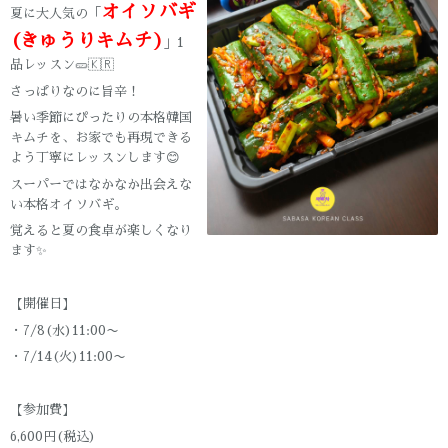
オイソバギ
夏に大人気の「
(きゅうりキムチ)
」1
品レッスン🥒🇰🇷
さっぱりなのに旨辛！
暑い季節にぴったりの本格韓国
キムチを、お家でも再現できる
よう丁寧にレッスンします😊
スーパーではなかなか出会えな
い本格オイソバギ。
覚えると夏の食卓が楽しくなり
ます✨
【開催日】
・7/8(水)11:00〜
・7/14(火)11:00〜
【参加費】
6,600円(税込)