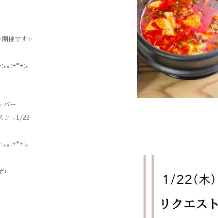
ン開催です✨
+:｡｡:+*+:｡
ッパー
ン→1/22
+:｡｡:+*+:｡
ぞ♪