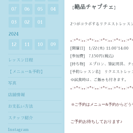
絶品チャプチェ
【
】
07
06
05
04
03
02
01
2つがコラボするリクエストレッス
2024
｡:+*+:｡｡:+*+:｡｡:+*+:｡｡:+*+:｡｡:+*
12
11
10
09
[開催日] 1/22(木) 11:00~14:00
[参加費] 7,150円(税込)
レッスン日程
[持ち物] エプロン、筆記用具、タ
【メニュー&予約】
[予約レッスン名] リクエストレッス
🥘試食時は、ご飯🍚も付きます。
写真
｡:+*+:｡｡:+*+:｡｡:+*+:｡｡:+*+:｡｡:+*
店舗情報
❇️ご予約はメニュー&予約からどう
お支払い方法
スタッフ紹介
ご予約お待ちしております♪
Instagram