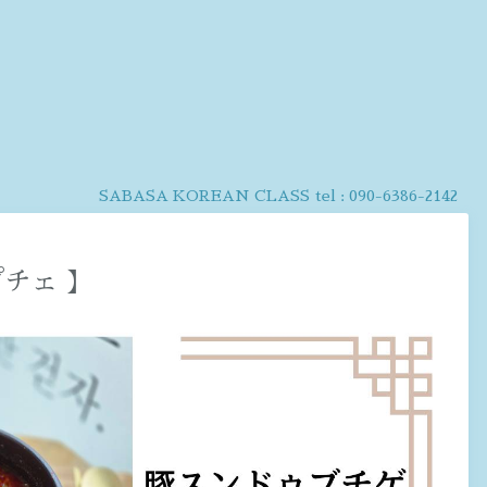
SABASA KOREAN CLASS
tel :
090-6386-2142
プチェ 】