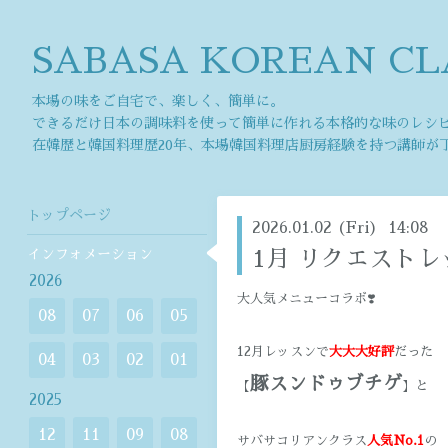
SABASA KOREAN CL
本場の味をご自宅で、楽しく、簡単に。
できるだけ日本の調味料を使って簡単に作れる本格的な味のレシ
在韓歴と韓国料理歴20年、本場韓国料理店厨房経験を持つ講師が
トップページ
2026.01.02 (Fri) 14:08
インフォメーション
1月 リクエストレ
2026
大人気メニューコラボ❣️
08
07
06
05
12月レッスンで
大大大好評
だった
04
03
02
01
豚スンドゥブチゲ
【
】と
2025
12
11
09
08
サバサコリアンクラス
人気No.1
の