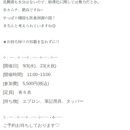
乳酸菌も水分はないので、砂漠化に関しては無力だとか。
水キムチ、最高ですね✨
やっぱり韓国も医食同源の国！
きちんと考えられていますね😊
★お持ち帰りの容器を忘れずに‼️
⊹ ࣪˖ ┈┈ ˖ ࣪⊹ ┈┈⊹ ࣪˖ ┈┈˖ ࣪⊹┈┈ ˖ ࣪⊹┈┈
[開催日] 9/3(水)、23(火祝)
[開催時間] 11:00~13:00
[参加費] 5,500円(税込)
[定員] 各６名
[持ち物] エプロン、筆記用具、タッパー
⊹ ࣪˖ ┈┈ ˖ ࣪⊹ ┈┈⊹ ࣪˖ ┈┈˖ ࣪⊹
┈┈
˖ ࣪⊹┈┈
ご予約お待ちしております♡