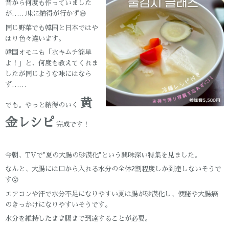
昔から何度も作っていました
が……味に納得が行かず😅
同じ野菜でも韓国と日本ではや
はり色々違います。
韓国オモニも「水キムチ簡単
よ！」と、何度も教えてくれま
したが同じような味にはなら
ず……
黄
でも。やっと納得のいく
金レシピ
完成です！
今朝、TVで"夏の大腸の砂漠化"という興味深い特集を見ました。
なんと、大腸には口から入れる水分の全体2割程度しか到達しないそうで
す😮
エアコンや汗で水分不足になりやすい夏は腸が砂漠化し、便秘や大腸癌
のきっかけになりやすいそうです。
水分を維持したまま腸まで到達することが必要。