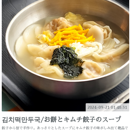
2024-09-21 01:48:31
김치떡만두국/お餅とキムチ餃子のスープ
餃子から皆で手作り。あっさりとしたスープにキムチ餃子の味がしみ出て絶品で