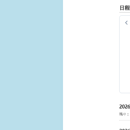
日程
20
残り：