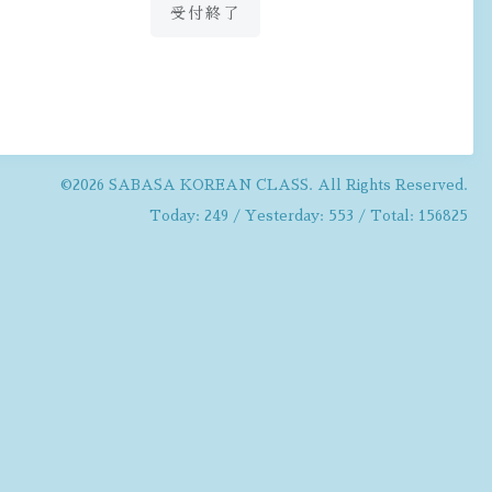
受付終了
©2026
SABASA KOREAN CLASS
. All Rights Reserved.
Today:
249
/ Yesterday:
553
/ Total:
156825