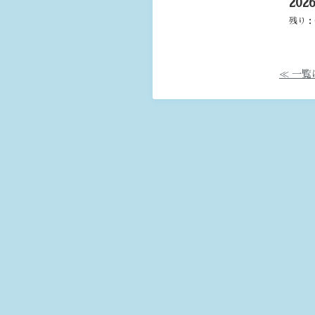
20
残り：
≪ 一覧